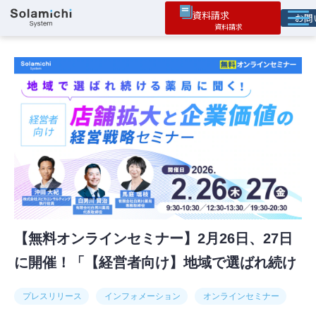
資料請求
お
ソラミチとは
サービス
オプション機能
お役立ち情報
導入事例
【無料オンラインセミナー】2月26日、27日
に開催！「【経営者向け】地域で選ばれ続け
る薬局に聞く！店舗拡大と企業価値の経営戦
プレスリリース
インフォメーション
オンラインセミナー
略セミナー」