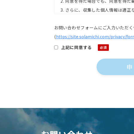
2. 同意を得た場合でも、同意を得
3. さらに、収集した個人情報は適
お問い合わせフォームにご入力いただく
個人情報の利用目的について
(
https://site.solamichi.com/privacy/fo
お客様の個人情報は下記の目的に使
上記に同意する
個人情報を使用する場合は、改めて
で使用いたします。また、お客様が
が提供するサービスがお受けできな
1. メールによる商品のご案内・ご提
2. 案内資料・請求書等の送付
3. 商品・サービスの正確な提供