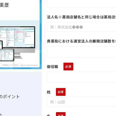
法人名※薬局店舗名と同じ場合は薬局店
貴薬局における運営法人の展開店舗数を
御役職
姓
つのポイント
ト
名