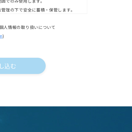
た範囲でのみ使用します。
正な管理の下で安全に蓄積・保管します。
個人情報の取り扱いについて
rm
)
用させていただきます。下記の目的以外で
目的をお知らせし、お客様の同意を得た上
個人情報の提供を拒否された場合は、弊社
くなる場合がございます。
案