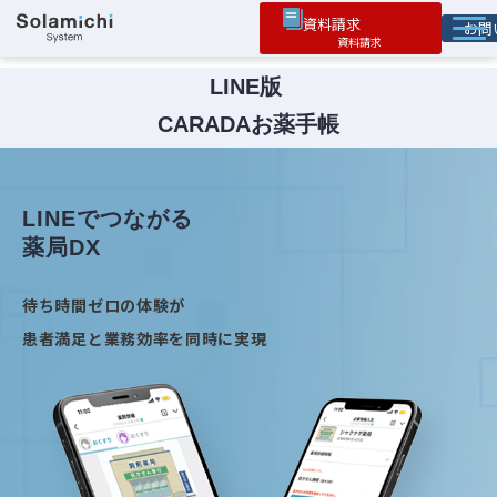
資料請求
お
ソラミチとは
LINE版 
CARADAお薬手帳
サービス
オプション機能
お役立ち情報
LINEでつながる
薬局DX
導入事例
待ち時間ゼロの体験が
患者満足と業務効率を同時に実現