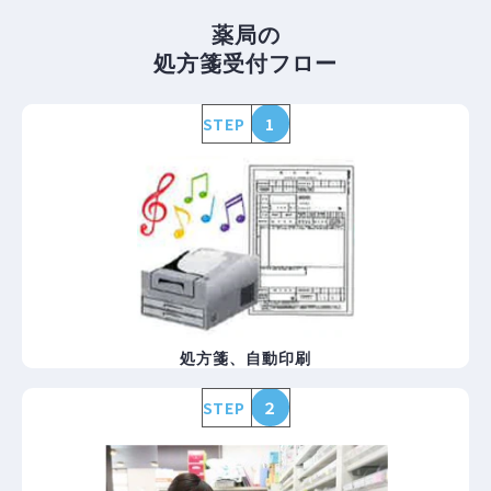
薬局の
処方箋受付フロー
STEP
1
処方箋、自動印刷
STEP
２