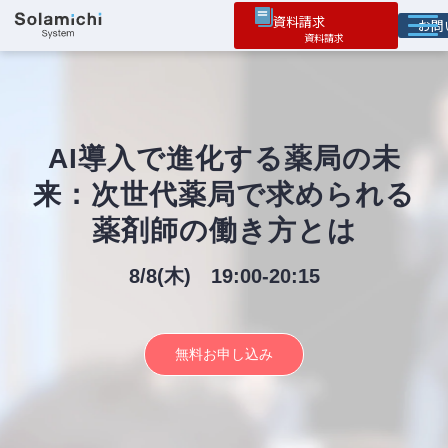
資料請求
お
ソラミチとは
サービス
オプション機能
AI導入で進化する薬局の未
来：次世代薬局で求められる
お役立ち情報
薬剤師の働き方とは
導入事例
8/8(木) 19:00-20:15
無料お申し込み