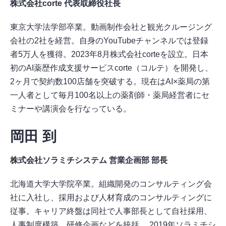
株式会社corte 代表取締役社長
東京大学法学部卒業。動画制作会社と観光クルージング
会社の2社を経営。自身のYouTubeチャンネルでは登録
者5万人を獲得。2023年8月株式会社corteを設立。日本
初のAI薬歴作成支援サービスcorte（コルテ）を開発し、
2ヶ月で契約数100店舗を突破する。現在はAI×薬局の第
一人者として毎月100名以上の薬剤師・薬局経営者にセ
ミナーや講演会を行なっている。
岡田 到
株式会社ソラミチシステム 営業企画部 部長
北海道大学大学院卒業。組織開発のコンサルティング会
社に入社し、採用および人材育成のコンサルティングに
従事。キャリア終盤は同社で人事部長として自社採用、
人事制度構築、研修企画などを統括。 2019年ソラミチシ