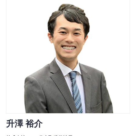
升澤 裕介