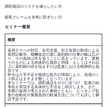
調剤過誤のリスクを減らしたい方
顧客クレームを未然に防ぎたい方
セミナー概要
概要
薬局ＤＸへの対応、在宅支援、対人加算の取得による
薬歴記載等、報酬改定の度に薬剤師の仕事の幅は広が
り、その負担は年を追うごとに高まっています。業務
そのものによる肉体的な負担と同様、もしくはそれ以
上に薬剤師の頭を悩ますのは監査における精神的な負
担です。
昨今は人手不足や複雑な処方の増加により、現場のミ
ス防止はますます難しくなっています。
本セミナーでは、調剤過誤をゼロに近づけ、監査の効
率化を実現する具体的な手法をご紹介します。また、
実際の薬局で導入された事例とともに、ピッキング監
査の自動化や業務負担の軽減方法についても詳しく解
説予定です。