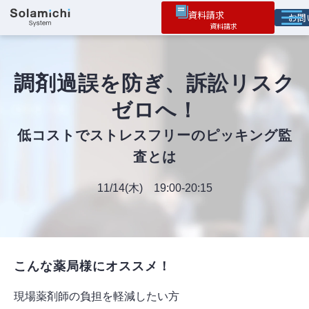
資料請求
お
ソラミチとは
サービス
調剤過誤を防ぎ、訴訟リスク
オプション機能
ゼロへ！
お役立ち情報
低コストでストレスフリーのピッキング監
査とは
導入事例
11/14(木) 19:00-20:15
こんな薬局様にオススメ！
現場薬剤師の負担を軽減したい方