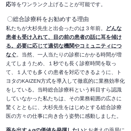
応
等をワンランク上げることが可能です。
〇総合診療科をお勧めする理由
私たちが大杉先生と出会ったのは３年前。
どんな
患者も受け入れて、目の前の患者の話に耳を傾け
る。必要に応じて適切な機関やコミュニティにつ
なぐ
。当然、一人当たりの診察にかかる時間が増
えてしまうため、１秒でも長く診察時間を取っ
て、１人でも多くの患者を対応できるように、ト
ヨタのKAIZEN方式を導入して徹底的に業務効率化
をしている。当時総合診療科という科目すら認識
していなかった私たちは、その業務範囲の広さに
驚くとともに、大杉先生をはじめとする総合診療
医の方々の仕事に向き合う姿勢に感動しました。
薬を出す＋αの価値を発揮したい
とお考えの薬局に