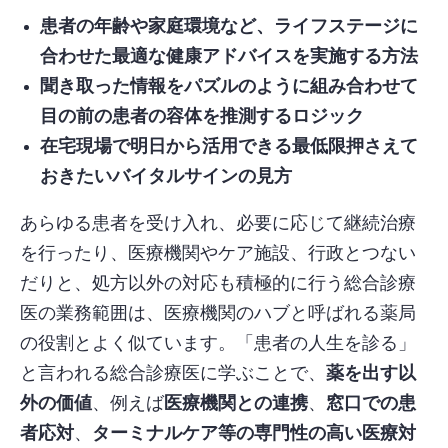
患者の年齢や家庭環境など、ライフステージに
合わせた最適な健康アドバイスを実施する方法
聞き取った情報をパズルのように組み合わせて
目の前の患者の容体を推測するロジック
在宅現場で明日から活用できる最低限押さえて
おきたいバイタルサインの見方
あらゆる患者を受け入れ、必要に応じて継続治療
を行ったり、医療機関やケア施設、行政とつない
だりと、処方以外の対応も積極的に行う総合診療
医の業務範囲は、医療機関のハブと呼ばれる薬局
の役割とよく似ています。「患者の人生を診る」
と言われる総合診療医に学ぶことで、
薬を出す以
外の価値
、例えば
医療機関との連携
、
窓口での患
者応対
、
ターミナルケア等の専門性の高い医療対