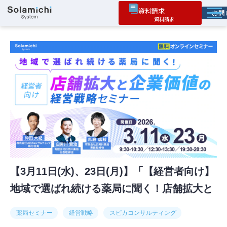
資料請求
お
ソラミチとは
サービス
オプション機能
お役立ち情報
導入事例
【3月11日(水)、23日(月)】「【経営者向け】
地域で選ばれ続ける薬局に聞く！店舗拡大と
企業価値の経営戦略セミナー」
薬局セミナー
経営戦略
スピカコンサルティング