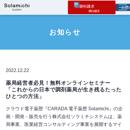
資料請求
お
ソラミチとは
お知らせ
サービス
オプション機能
お役立ち情報
導入事例
2022.12.22
薬局経営者必見！無料オンラインセミナー
「これからの日本で調剤薬局が生き残るたった
ひとつの方法」
クラウド電子薬歴『CARADA 電子薬歴 Solamichi』の企
画・開発・販売を行う株式会社ソラミチシステムは、薬
局事業、医業経営コンサルティング事業を展開するマイ