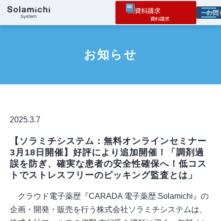
資料請求
お
ソラミチとは
お知らせ
サービス
オプション機能
お役立ち情報
導入事例
2025.3.7
【ソラミチシステム：無料オンラインセミナー
3月18日開催】好評により追加開催！「調剤過
誤を防ぎ、確実な患者の安全性確保へ！低コス
トでストレスフリーのピッキング監査とは」 
クラウド電子薬歴『CARADA 電子薬歴 Solamichi』の
企画・開発・販売を行う株式会社ソラミチシステムは、