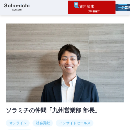
資料請求
お
ソラミチとは
サービス
オプション機能
お役立ち情報
導入事例
ソラミチの仲間「九州営業部 部長」
オンライン
社会貢献
インサイドセールス