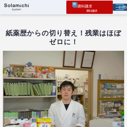
資料請求
お
ソラミチとは
サービス
紙薬歴からの切り替え！残業はほぼ
ゼロに！
オプション機能
お役立ち情報
導入事例