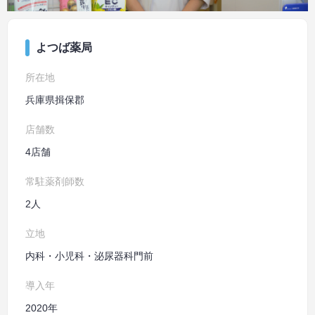
よつば薬局
所在地
兵庫県揖保郡
店舗数
4店舗
常駐薬剤師数
2人
立地
内科・小児科・泌尿器科門前
導入年
2020年