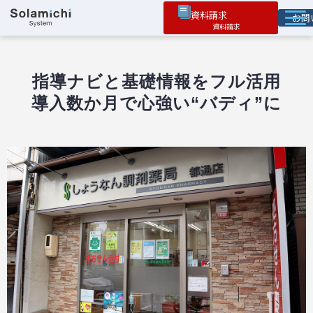
資料請求
お
ソラミチとは
サービス
指導ナビと基礎情報をフル活用
導入数か月で心強い“バディ”に
オプション機能
お役立ち情報
導入事例