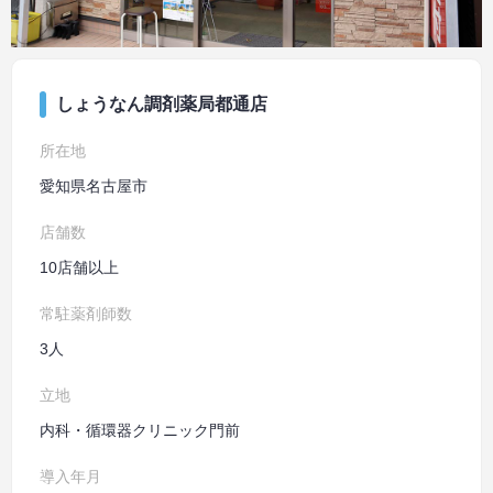
しょうなん調剤薬局都通店
所在地
愛知県名古屋市
店舗数
10店舗以上
常駐薬剤師数
3人
立地
内科・循環器クリニック門前
導入年月