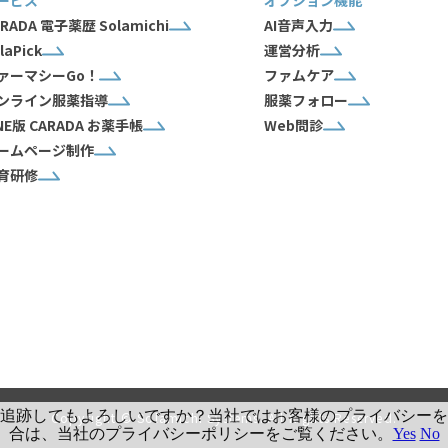
ービス
オプション機能
RADA 電子薬歴 Solamichi
AI音声入力
laPick
運営分析
ァーマシーGo！
ファムケア
ンライン服薬指導
服薬フォロー
INE版 CARADA お薬手帳
Web問診
ームページ制作
育研修
様の活動を追跡してもよろしいですか？当社ではお客様のプライバ
Copyright © Solamichi Systems. All Rights Reserved.
合は、当社のプライバシーポリシーをご覧ください。
Yes
No