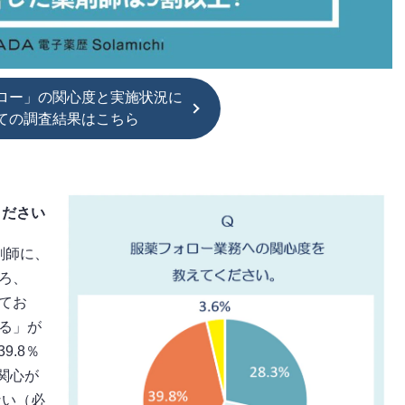
ロー」の関心度と実施状況に
ての調査結果はこちら
ください
剤師に、
ろ、
てお
る」が
9.8％
関心が
ない（必