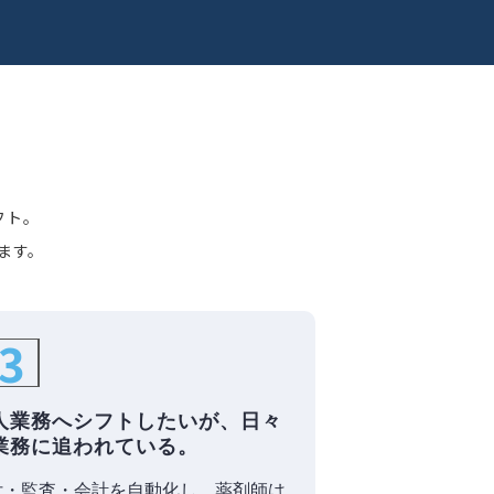
？
フト。
ます。
3
人業務へシフトしたいが、日々
業務に追われている。
付・監査・会計を自動化し、薬剤師は