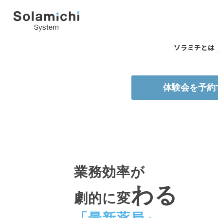
ソラミチとは
体験会を予約
業務効率
が
わる
劇的
に
変