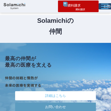
資料請求
お
ソラミチとは
Solamichiの
サービス
仲間
オプション機能
お役立ち情報
導入事例
最高の仲間が
最高の医療を支える
仲間の挑戦と情熱が
未来の医療を実現する
詳細はこちら
お問い合わせ