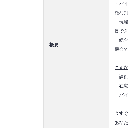
・バ
確な
・現
長で
・総
概要
機会
こん
・調
・在
・バ
今す
あな