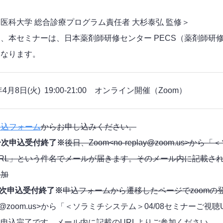
医科大学 総合診療プログラム責任者 大杉泰弘 監修＞
本セミナーは、日本薬剤師研修センター PECS（薬剤師研修
となります。
年4月8日(火) 19:00-21:00
オンライン開催（Zoom）
申込フォーム
からお申し込みください。
一次申込受付終了※
後日、Zoom<no-replay@zoom.us>
RL」という件名でメールが届きます。そのメール内に記載され
参加
次申込受付終了※
申込フォームから遷移したページでzoomの
lay@zoom.us>から「＜ソラミチシステム＞04/08セミナー
申込完了です。メール内に記載のURLよりご参加ください。