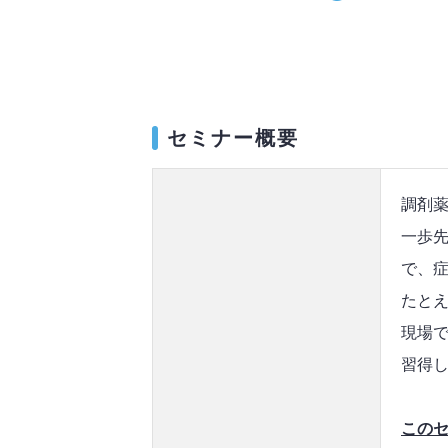
セミナー概要
調剤
一歩
で、
たと
現場
習得
この