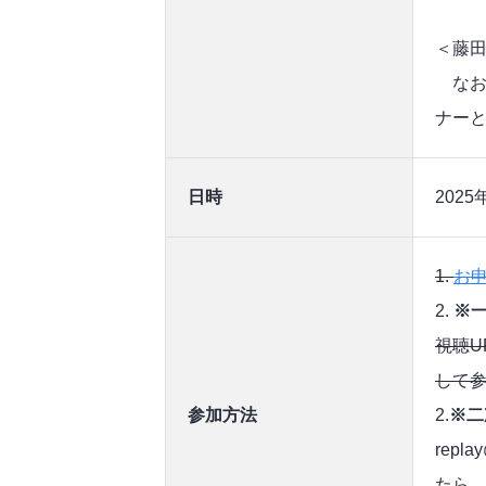
＜藤田
なお、
ナー
日時
2025
1.
お
2.
※
視聴U
して
参加方法
2.
※二
rep
たら、