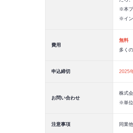
※本プ
※イ
無料
費用
多く
申込締切
2025
株式
お問い合わせ
※単
注意事項
同業