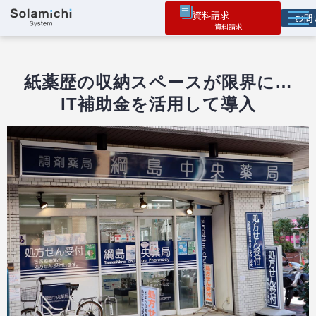
資料請求
お
ソラミチとは
サービス
紙薬歴の収納スペースが限界に…
IT補助金を活用して導入
オプション機能
お役立ち情報
導入事例