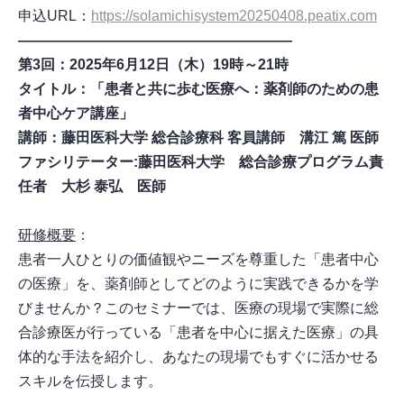
申込URL：
https://solamichisystem20250408.peatix.com
―――――――――――――――――――
第3回：2025年6月12日（木）19時～21時
タイトル：「患者と共に歩む医療へ：薬剤師のための患
者中心ケア講座」
講師：藤田医科大学 総合診療科 客員講師 溝江 篤 医師
ファシリテーター:藤田医科大学 総合診療プログラム責
任者 大杉 泰弘 医師
研修概要
：
患者一人ひとりの価値観やニーズを尊重した「患者中心
の医療」を、薬剤師としてどのように実践できるかを学
びませんか？このセミナーでは、医療の現場で実際に総
合診療医が行っている「患者を中心に据えた医療」の具
体的な手法を紹介し、あなたの現場でもすぐに活かせる
スキルを伝授します。