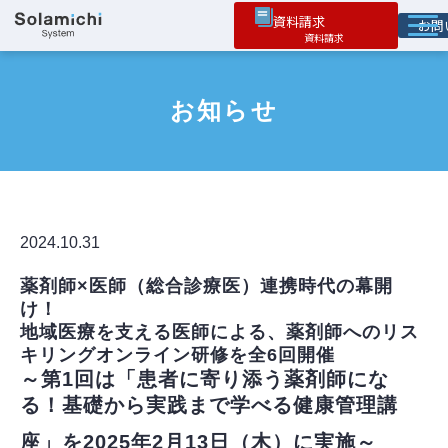
資料請求
お
ソラミチとは
お知らせ
サービス
オプション機能
お役立ち情報
導入事例
2024.10.31
薬剤師×医師（総合診療医）連携時代の幕開
け！ 
地域医療を支える医師による、薬剤師へのリス
キリングオンライン研修を全6回開催
～第1回は「患者に寄り添う薬剤師にな
る！基礎から実践まで学べる健康管理講
座」を2025年2月13日（木）に実施～