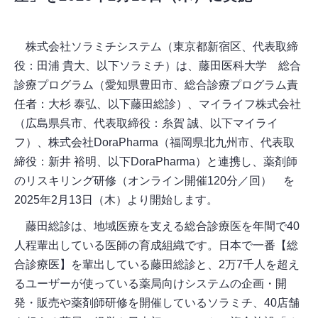
株式会社ソラミチシステム（東京都新宿区、代表取締
役：田浦 貴大、以下ソラミチ）は、藤田医科大学 総合
診療プログラム（愛知県豊田市、総合診療プログラム責
任者：大杉 泰弘、以下藤田総診）、マイライフ株式会社
（広島県呉市、代表取締役：糸賀 誠、以下マイライ
フ）、株式会社DoraPharma（福岡県北九州市、代表取
締役：新井 裕明、以下DoraPharma）と連携し、薬剤師
のリスキリング研修（オンライン開催120分／回） を
2025年2月13日（木）より開始します。
藤田総診は、地域医療を支える総合診療医を年間で40
人程輩出している医師の育成組織です。日本で一番【総
合診療医】を輩出している藤田総診と、2万7千人を超え
るユーザーが使っている薬局向けシステムの企画・開
発・販売や薬剤師研修を開催しているソラミチ、40店舗