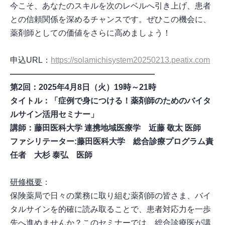
今こそ、あなたのスキルを次のレベルへ引き上げ、患者
との信頼関係を深めるチャンスです。ぜひこの機会に、
薬剤師としての価値をさらに高めましょう！
申込URL：
https://solamichisystem20250213.peatix.com
――――――――――――――――――
第2回：2025年4月8日（火）19時～21時
タイトル：「症例で身につける！薬剤師のためのバイタ
ルサイン活用セミナー」
講師：藤田医科大学 連携地域医療学 近藤 敬太 医師
ファシリテーター:藤田医科大学 総合診療プログラム責
任者 大杉 泰弘 医師
研修概要
：
保険薬局で日々の業務に取り組む薬剤師の皆さま、バイ
タルサインを的確に読み取ることで、患者対応力を一歩
先へ進めませんか？このセミナーでは、総合診療医が講