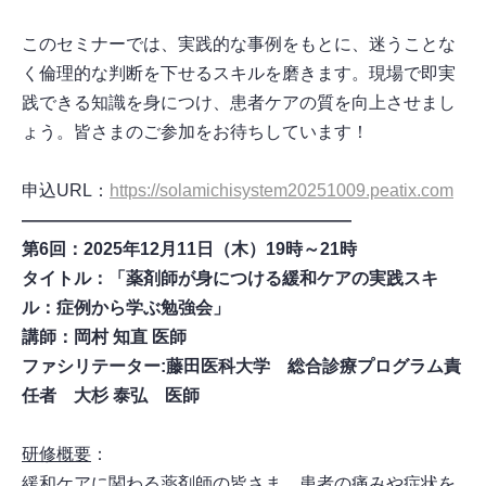
このセミナーでは、実践的な事例をもとに、迷うことな
く倫理的な判断を下せるスキルを磨きます。現場で即実
践できる知識を身につけ、患者ケアの質を向上させまし
ょう。皆さまのご参加をお待ちしています！
申込URL：
https://solamichisystem20251009.peatix.com
―――――――――――――――――――
第6回：2025年12月11日（木）19時～21時
タイトル：「薬剤師が身につける緩和ケアの実践スキ
ル：症例から学ぶ勉強会」
講師：岡村 知直 医師
ファシリテーター:藤田医科大学 総合診療プログラム責
任者 大杉 泰弘 医師
研修概要
：
緩和ケアに関わる薬剤師の皆さま、患者の痛みや症状を