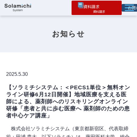
資料請求
お
ソラミチとは
お知らせ
サービス
オプション機能
お役立ち情報
導入事例
2025.5.30
【ソラミチシステム：＜PECS1単位＞無料オン
ライン研修6月12日開催】地域医療を支える医
師による、薬剤師へのリスキリングオンライン
研修「患者と共に歩む医療へ 薬剤師のための患
者中心ケア講座」  
株式会社ソラミチシステム（東京都新宿区、代表取締
役：田浦 貴大、以下ソラミチ）は、藤田医科大学 総合