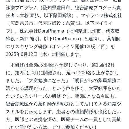
診療プログラム（愛知県豊田市、総合診療プログラム責
任者：大杉 泰弘、以下藤田総診）、マイライフ株式会社
（広島県呉市、代表取締役：糸賀 誠、以下マイライ
フ）、株式会社DoraPharma（福岡県北九州市、代表取
締役：新井 裕明、以下DoraPharma）と連携し、薬剤師
のリスキリング研修（オンライン開催120分／回）を
2025年6月12日（木）に開催します。
本研修は全6回の開催を予定しており、第1回は2月
に、第2回は4月に開催され、延べ1,200名以上が参加し
ました。「大変勉強になった」「明日からの薬局業務に
活かせる講座だった」という声も多く、大変好評をいた
だいているシリーズの研修です。第3回となる今回も、
総合診療医から薬剤師が即戦力として活用できる知識や
スキルをお伝えします。患者との信頼関係を強化したい
方、医師との連携を深め、医療チームの一員として貢献
したい学びたい方は、ぜひご参加ください！