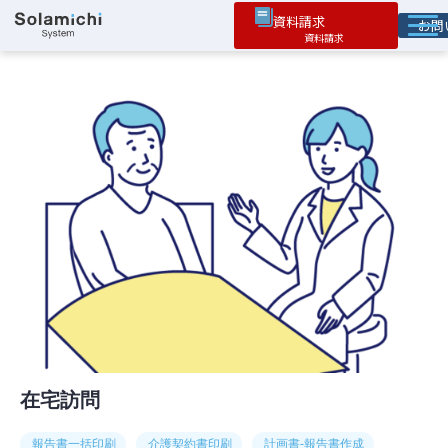
資料請求
お
ソラミチとは
サービス
オプション機能
お役立ち情報
導入事例
在宅訪問
報告書一括印刷
介護契約書印刷
計画書-報告書作成