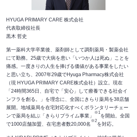
HYUGA PRIMARY CARE 株式会社
代表取締役社長
黒木 哲史
第一薬科大学卒業後、薬剤師として調剤薬局・製薬会社
にて勤務。25歳で大病を患い「いつか人は死ぬ」ことを
痛感。一度きりの人生を捧げる価値がある事業をしたい
と思い立ち、2007年29歳でHyuga Pharmacy株式会社
（現 HYUGA PRIMARY CARE株式会社）設立。現在
「24時間365日、自宅で「安心」して療養できる社会イ
ンフラを創る。」を理念に、全国にきらり薬局を38店舗
展開。地域薬局を在宅対応化すべくボランタリーチェー
※1
ンで薬局を結ぶ「きらりプライム事業」
を開始。全国
※2
で1000店舗加盟、在宅患者数20,000名
を対応。