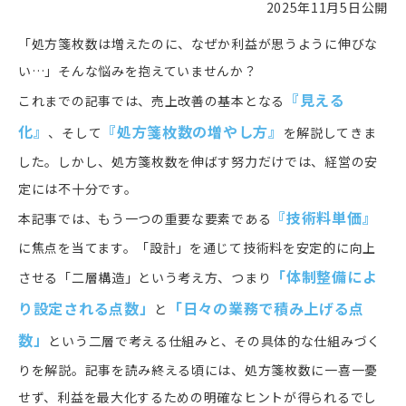
2025年11月5日公開
「処方箋枚数は増えたのに、なぜか利益が思うように伸びな
い…」そんな悩みを抱えていませんか？
『見える
これまでの記事では、売上改善の基本となる
化』
『処方箋枚数の増やし方』
、そして
を解説してきま
した。しかし、処方箋枚数を伸ばす努力だけでは、経営の安
定には不十分です。
『技術料単価』
本記事では、もう一つの重要な要素である
に焦点を当てます。「設計」を通じて技術料を安定的に向上
「体制整備によ
させる「二層構造」という考え方、つまり
り設定される点数」
「日々の業務で積み上げる点
と
数」
と
いう二層で考える仕組みと、その具体的な仕組みづく
りを解説。記事を読み終える頃には、処方箋枚数に一喜一憂
せず、利益を最大化するための明確なヒントが得られるでし