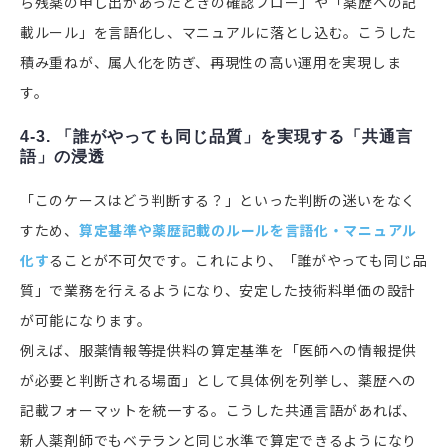
ら残薬の申し出があったときの確認フロー」や「薬歴への記
載ルール」を言語化し、マニュアルに落とし込む。こうした
積み重ねが、属人化を防ぎ、再現性の高い運用を実現しま
す。
4-3. 「誰がやっても同じ品質」を実現する「共通言
語」の浸透
「このケースはどう判断する？」といった判断の迷いをなく
すため、
算定基準や薬歴記載のルールを言語化・マニュアル
化す
ることが不可欠です。これにより、「誰がやっても同じ品
質」で業務を行えるようになり、安定した技術料単価の設計
が可能になります。
例えば、服薬情報等提供料の算定基準を「医師への情報提供
が必要と判断される場面」として具体例を列挙し、薬歴への
記載フォーマットを統一する。こうした共通言語があれば、
新人薬剤師でもベテランと同じ水準で算定できるようになり