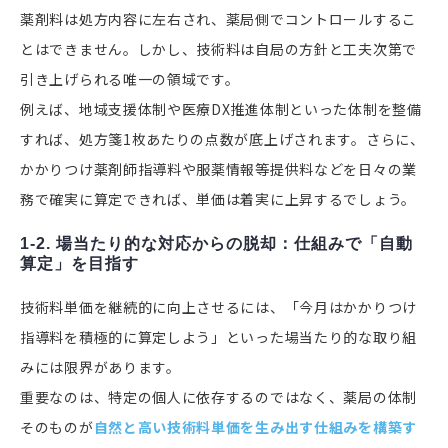
薬剤料は処方内容に左右され、薬局側でコントロールするこ
とはできません。しかし、技術料は自局の方針と工夫次第で
引き上げられる唯一の領域です。
例えば、地域支援体制や医療DX推進体制といった体制を整備
すれば、処方箋1枚あたりの点数が底上げされます。さらに、
かかりつけ薬剤師指導料や服薬情報等提供料などを日々の業
務で確実に算定できれば、単価は着実に上昇するでしょう。
1-2. 場当たり的な対応からの脱却：仕組みで「自動
算定」を目指す
技術料単価を継続的に向上させるには、「今月はかかりつけ
指導料を積極的に算定しよう」といった場当たり的な取り組
みには限界があります。
重要なのは、特定の個人に依存するのではなく、薬局の体制
そのものが
自然と高い技術料単価を生み出す仕組みを構築
す