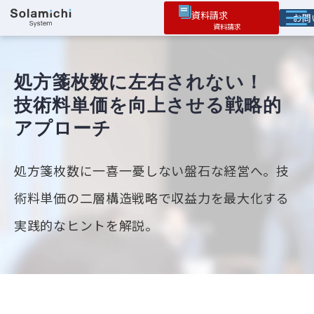
資料請求
お
ソラミチとは
サービス
処方箋枚数に左右されない！
技術料単価を向上させる戦略的
オプション機能
アプローチ
お役立ち情報
導入事例
処方箋枚数に一喜一憂しない盤石な経営へ。技
術料単価の二層構造戦略で収益力を最大化する
実践的なヒントを解説。