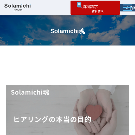
資料請求
お
ソラミチとは
Solamichi魂
サービス
オプション機能
お役立ち情報
導入事例