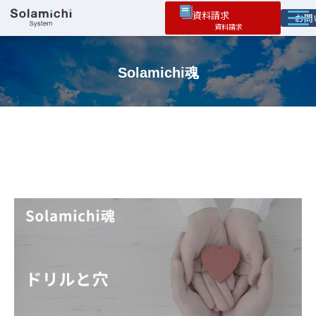
資料請求
お
ソラミチとは
Solamichi魂
サービス
オプション機能
お役立ち情報
導入事例